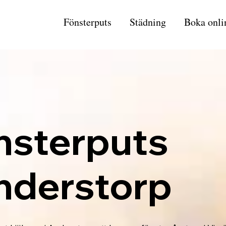
Fönsterputs
Städning
Boka onli
nsterputs
Anderstorp