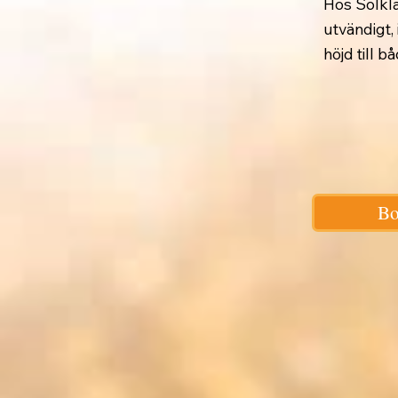
Hos Solklar
utvändigt,
höjd till 
Bo