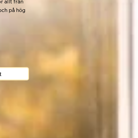
r allt från
 och på hög
t