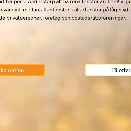
t hjälper vi Anderstorp att ha rena fönster året om! Vi gö
 invändigt, mellan, altanfönster, källarfönster på låg höjd
både privatpersoner, företag och bostadsrättsföreningar.
ka online
Få offer