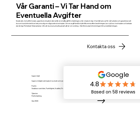
Vår Garanti – Vi Tar Hand om
Eventuella Avgifter
Skulle det, mot all förmodan, uppstå en situation där du får en straffavgift för städningen, står vi bakom dig. Vi tar fullt ansvar för vårt arbete och garanterar att
du som kund inte behöver bekymra dig om några extra kostnader. Om en avgift ändå skulle tillkomma efter besiktningen, tar vi på oss kostnaden och betalar
den åt dig. På Solklart Städ arbetar vi för att du ska kunna lita på att allt är i sin ordning – från första dammtorkningen till nyckelinlämningen.
Kontakta oss
Super nöjd!
Super smidigt! Lämnade in nyckeln och sen skötte dom resten!
Positiv
Snabba svarstider, Punktlighet, Kvalitet, Professionalism, Värde
Tjänster
Flyttstädning
Gun-Britt