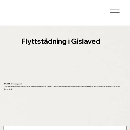
Flyttstädning i Gislaved
Med 48 timmars garanti!
Vi är alltid med på besiktningen för att säkerställa att den går igenom. Vi kan även hjälpa till med nyckelhanteringen, vilket innebär att vi kan lämna tillbaka nycklar till din
hyresvärd