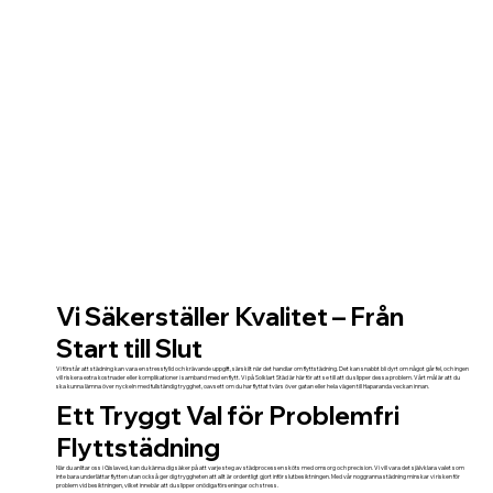
Vi Säkerställer Kvalitet – Från
Start till Slut
Vi förstår att städning kan vara en stressfylld och krävande uppgift, särskilt när det handlar om flyttstädning. Det kan snabbt bli dyrt om något går fel, och ingen
vill riskera extra kostnader eller komplikationer i samband med en flytt. Vi på Solklart Städ är här för att se till att du slipper dessa problem. Vårt mål är att du
ska kunna lämna över nyckeln med fullständig trygghet, oavsett om du har flyttat tvärs över gatan eller hela vägen till Haparanda veckan innan.
Ett Tryggt Val för Problemfri
Flyttstädning
När du anlitar oss i Gislaved, kan du känna dig säker på att varje steg av städprocessen sköts med omsorg och precision. Vi vill vara det självklara valet som
inte bara underlättar flytten utan också ger dig tryggheten att allt är ordentligt gjort inför slutbesiktningen. Med vår noggranna städning minskar vi risken för
problem vid besiktningen, vilket innebär att du slipper onödiga förseningar och stress.