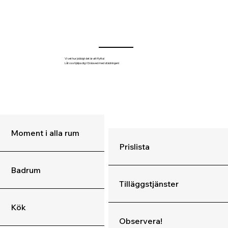
Vi vet hur jobbigt det är att flytta!
Låt oss hjälpa dig i Gislaved med städningen!
Moment i alla rum
Prislista
Badrum
Tilläggstjänster
Kök
Observera!